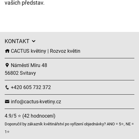
vašich představ.
KONTAKT
CACTUS květiny | Rozvoz květin
Náměstí Míru 48
56802 Svitavy
+420 605 732 372
info@cactus-kvetiny.cz
4.9/5 ⭐ (42 hodnocení)
Doporučil by zákazník květinářství po vyřízení objednávky? ANO = 5⭐, NE =
1⭐