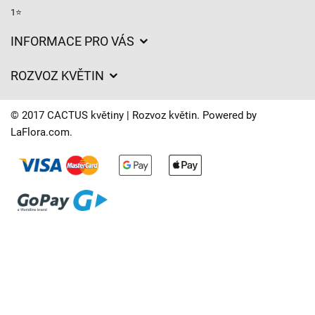
1⭐
INFORMACE PRO VÁS
Obchodní podmínky
ROZVOZ KVĚTIN
Ochrana osobních údajů
Ceny za doručení
Často kladené dotazy
© 2017 CACTUS květiny | Rozvoz květin. Powered by
O nás
LaFlora.com
.
Časy doručení květin – přehled možností
Kam doručujeme květiny
Svatební floristika
Cookies
Naše květinářství
Kontakt