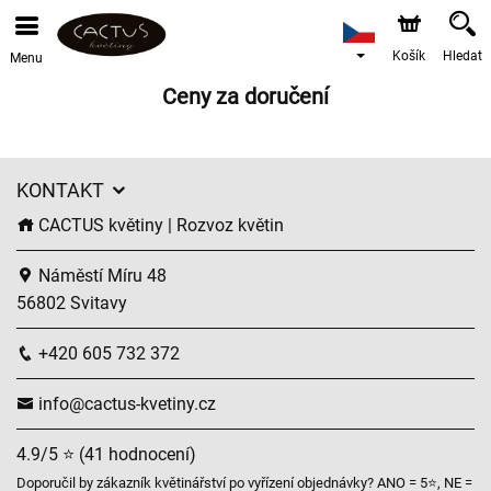
Košík
Hledat
Menu
Ceny za doručení
KONTAKT
CACTUS květiny | Rozvoz květin
Náměstí Míru 48
56802 Svitavy
+420 605 732 372
info@cactus-kvetiny.cz
4.9/5 ⭐ (41 hodnocení)
Doporučil by zákazník květinářství po vyřízení objednávky? ANO = 5⭐, NE =