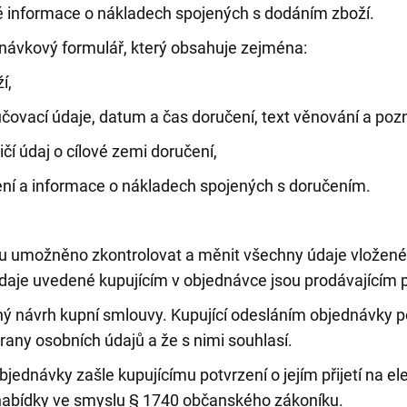
informace o nákladech spojených s dodáním zboží.
dnávkový formulář, který obsahuje zejména:
í,
ručovací údaje, datum a čas doručení, text věnování a po
čí údaj o cílové zemi doručení,
ní a informace o nákladech spojených s doručením.
 umožněno zkontrolovat a měnit všechny údaje vložené 
Údaje uvedené kupujícím v objednávce jsou prodávajícím
 návrh kupní smlouvy. Kupující odesláním objednávky po
ny osobních údajů a že s nimi souhlasí.
ednávky zašle kupujícímu potvrzení o jejím přijetí na e
 nabídky ve smyslu § 1740 občanského zákoníku.