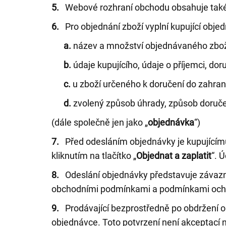
5.
Webové rozhraní obchodu obsahuje také 
6.
Pro objednání zboží vyplní kupující obje
a.
název a množství objednávaného zbož
b.
údaje kupujícího, údaje o příjemci, do
c.
u zboží určeného k doručení do zahrani
d.
zvolený způsob úhrady, způsob doruče
(dále společně jen jako „
objednávka
“)
7.
Před odesláním objednávky je kupujícímu
kliknutím na tlačítko „
Objednat a zaplatit
“. 
8.
Odeslání objednávky představuje závazný
obchodními podmínkami a podmínkami ochra
9.
Prodávající bezprostředně po obdržení obj
objednávce. Toto potvrzení není akceptací