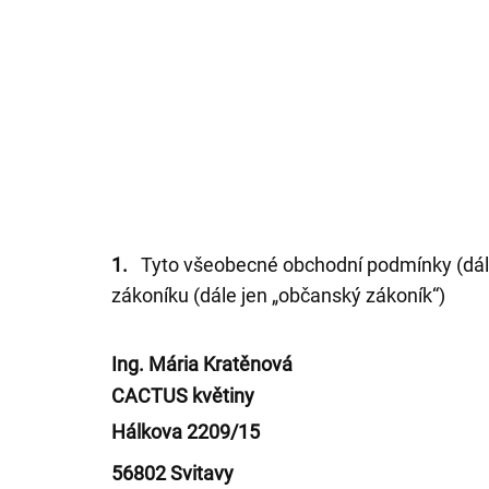
1.
Tyto všeobecné obchodní podmínky (dále
zákoníku (dále jen „občanský zákoník“)
Ing. Mária Kratěnová
CACTUS květiny
Hálkova 2209/15
56802 Svitavy