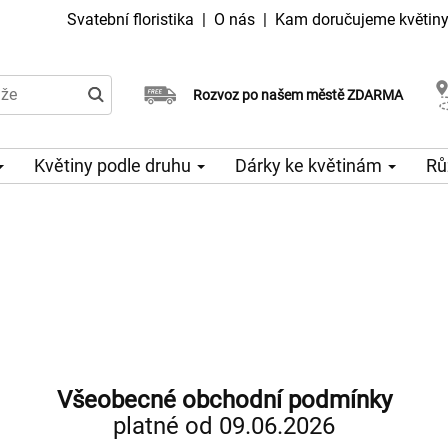
Svatební floristika
|
O nás
|
Kam doručujeme květin
Doručujeme již v den objednávky
Rozvoz po našem městě ZDARMA
Možný výběr času a dne doručení
Květiny podle druhu
Dárky ke květinám
Rů
Všeobecné obchodní podmínky
platné od 09.06.2026