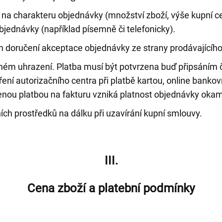
ti na charakteru objednávky (množství zboží, výše kupní 
jednávky (například písemně či telefonicky).
doručení akceptace objednávky ze strany prodávajícího 
ném uhrazení. Platba musí být potvrzena buď připsáním č
ní autorizačního centra při platbě kartou, online bankovn
lenou platbou na fakturu vzniká platnost objednávky ok
ch prostředků na dálku při uzavírání kupní smlouvy.
III.
Cena zboží a platební podmínky