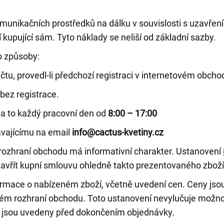
omunikačních prostředků na dálku v souvislosti s uzavřen
í kupující sám. Tyto náklady se neliší od základní sazby.
o způsoby:
, provedl-li předchozí registraci v internetovém obcho
bez registrace.
a to každý pracovní den od
8:00 – 17:00
vajícímu na email
info@cactus-kvetiny.cz
zhraní obchodu má informativní charakter. Ustanovení 
uzavřít kupní smlouvu ohledně takto prezentovaného zboží
mace o nabízeném zboží, včetně uvedení cen. Ceny jsou
vém rozhraní obchodu. Toto ustanovení nevylučuje možnost
ní) jsou uvedeny před dokončením objednávky.