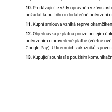
10.
Prodávající je vždy oprávněn v závislos
požádat kupujícího o dodatečné potvrzení ob
11.
Kupní smlouva vzniká teprve okamžikem 
12.
Objednávka je platná pouze po jejím úpl
potvrzením o provedené platbě (včetně ověře
Google Pay). U firemních zákazníků s povo
13.
Kupující souhlasí s použitím komunikační