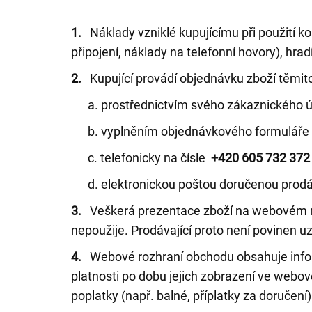
1.
Náklady vzniklé kupujícímu při použití k
připojení, náklady na telefonní hovory), hrad
2.
Kupující provádí objednávku zboží těmit
a. prostřednictvím svého zákaznického účtu
b. vyplněním objednávkového formuláře 
c. telefonicky na čísle
+420 605 732 372
d. elektronickou poštou doručenou prodá
3.
Veškerá prezentace zboží na webovém ro
nepoužije. Prodávající proto není povinen 
4.
Webové rozhraní obchodu obsahuje infor
platnosti po dobu jejich zobrazení ve webo
poplatky (např. balné, příplatky za doruče