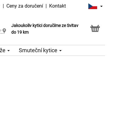
y
|
Ceny za doručení
|
Kontakt
Jakoukoliv kytici doručíme ze Svitav
Možnost vyzvednout v naší květince
do 19 km
že
Smuteční kytice