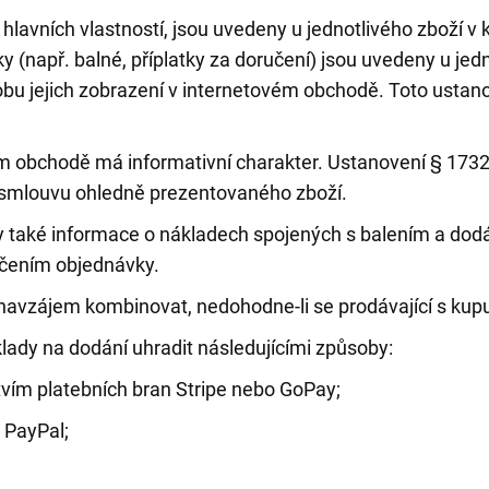
hlavních vlastností, jsou uvedeny u jednotlivého zboží v
y (např. balné, příplatky za doručení) jsou uvedeny u je
dobu jejich zobrazení v internetovém obchodě. Toto usta
 obchodě má informativní charakter. Ustanovení § 1732
ní smlouvu ohledně prezentovaného zboží.
také informace o nákladech spojených s balením a dodán
nčením objednávky.
navzájem kombinovat, nedohodne-li se prodávající s kupu
ady na dodání uhradit následujícími způsoby:
ím platebních bran Stripe nebo GoPay;
 PayPal;