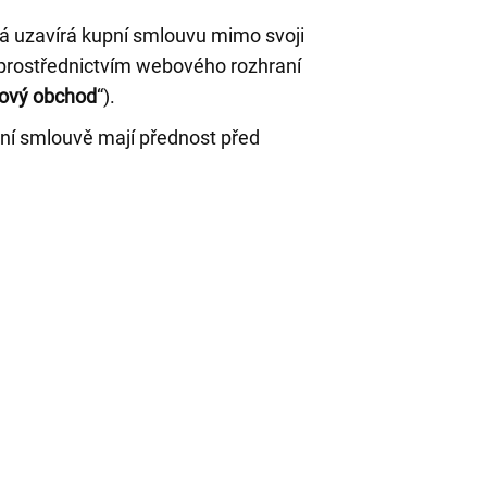
rá uzavírá kupní smlouvu mimo svoji
 prostřednictvím webového rozhraní
tový obchod
“).
ní smlouvě mají přednost před