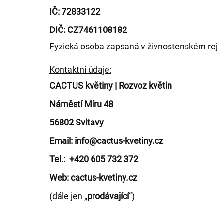
IČ: 72833122
DIČ: CZ7461108182
Fyzická osoba zapsaná v živnostenském rej
Kontaktní údaje:
CACTUS květiny | Rozvoz květin
Náměstí Míru 48
56802 Svitavy
Email: info@cactus-kvetiny.cz
Tel.: +420 605 732 372
Web: cactus-kvetiny.cz
(dále jen „
prodávající
“)