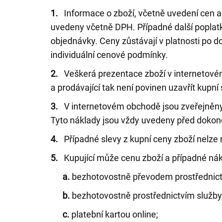
1.
Informace o zboží, včetně uvedení cen a 
uvedeny včetně DPH. Případné další poplatk
objednávky. Ceny zůstávají v platnosti po 
individuální cenové podmínky.
2.
Veškerá prezentace zboží v internetovém
a prodávající tak není povinen uzavřít kup
3.
V internetovém obchodě jsou zveřejněny 
Tyto náklady jsou vždy uvedeny před doko
4.
Případné slevy z kupní ceny zboží nelze 
5.
Kupující může cenu zboží a případné nákl
a.
bezhotovostně převodem prostřednictv
b.
bezhotovostně prostřednictvím služby
c.
platební kartou online;