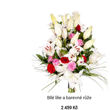
Bílé lilie a barevné růže
2 459 Kč