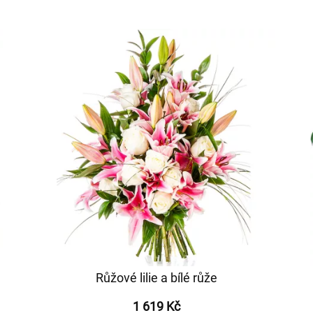
Růžové lilie a bílé růže
1 619 Kč