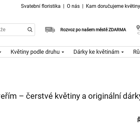
Svatební floristika
|
O nás
|
Kam doručujeme květin
Doručujeme již v den objednávky
Rozvoz po našem městě ZDARMA
Možný výběr času a dne doručení
Květiny podle druhu
Dárky ke květinám
Rů
veřím – čerstvé květiny a originální dárk
Ř