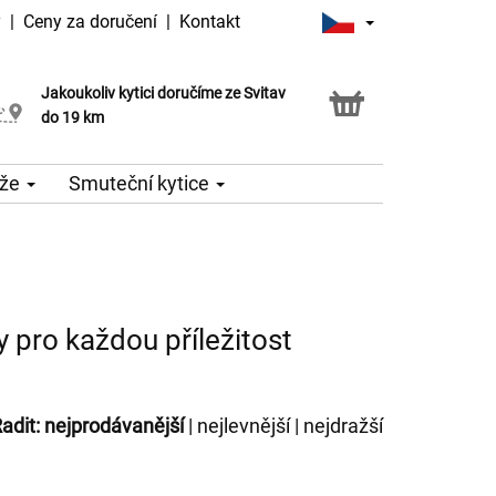
y
|
Ceny za doručení
|
Kontakt
Jakoukoliv kytici doručíme ze Svitav
Možnost vyzvednout v naší květince
do 19 km
že
Smuteční kytice
y pro každou příležitost
adit:
nejprodávanější
|
nejlevnější
|
nejdražší