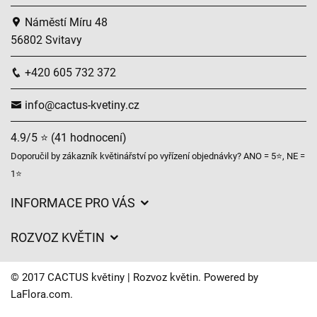
Náměstí Míru 48
56802 Svitavy
+420 605 732 372
info@cactus-kvetiny.cz
4.9/5 ⭐ (41 hodnocení)
Doporučil by zákazník květinářství po vyřízení objednávky? ANO = 5⭐, NE =
1⭐
INFORMACE PRO VÁS
Obchodní podmínky
ROZVOZ KVĚTIN
Ochrana osobních údajů
Ceny za doručení
Často kladené dotazy
© 2017 CACTUS květiny | Rozvoz květin. Powered by
O nás
LaFlora.com
.
Časy doručení květin – přehled možností
Kam doručujeme květiny