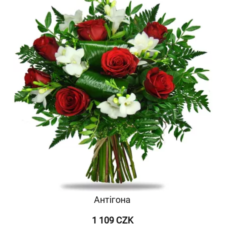
Антігона
1 109 CZK