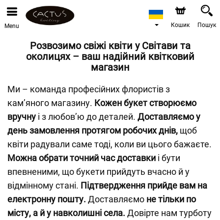
Кошик
Пошук
Menu
Розвозимо свіжі квіти у Світави та
околицях – ваш надійний квітковий
магазин
Ми – команда професійних флористів з
кам’яного магазину.
Кожен букет створюємо
вручну
і з любов’ю до деталей.
Доставляємо у
день замовлення протягом робочих днів,
щоб
квіти радували саме тоді, коли ви цього бажаєте.
Можна обрати точний час доставки
і бути
впевненими, що букети прийдуть вчасно й у
відмінному стані.
Підтвердження прийде вам на
електронну пошту.
Доставляємо
не тільки по
місту, а й у навколишні села.
Довірте нам турботу