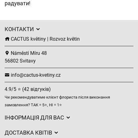
радувати!
КОНТАКТИ
CACTUS květiny | Rozvoz květin
Náměstí Míru 48
56802 Svitavy
info@cactus-kvetiny.cz
4.9/5 ⭐ (42 відгуків)
Чи рекомендуватиме клієнт флориста після виконання
замовлення? ТАК = 5⭐, НІ = 1⭐
ІНФОРМАЦІЯ ДЛЯ ВАС
Загальні умови ведення господарської діяльності
ДОСТАВКА КВІТІВ
Захист персональних даних