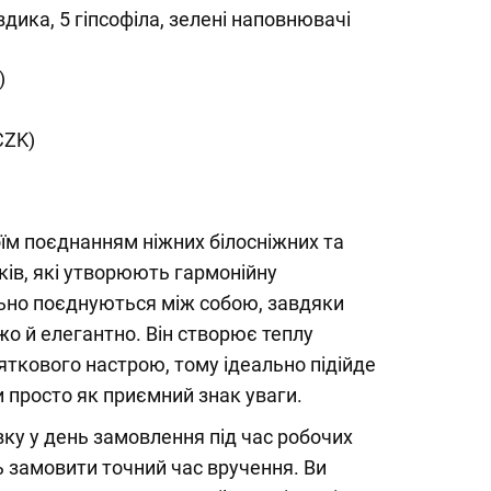
здика, 5 гіпсофіла, зелені наповнювачі
)
CZK)
їм поєднанням ніжних білосніжних та
ків, які утворюють гармонійну
льно поєднуються між собою, завдяки
жо й елегантно. Він створює теплу
яткового настрою, тому ідеально підійде
и просто як приємний знак уваги.
ку у день замовлення під час робочих
ь замовити точний час вручення. Ви