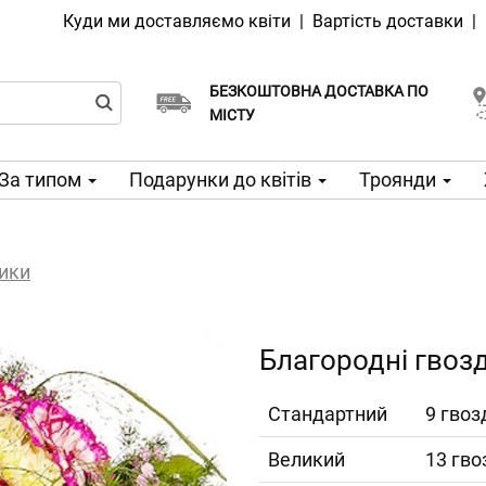
Куди ми доставляємо квіти
|
Вартість доставки
|
БЕЗКОШТОВНА ДОСТАВКА ПО
Виберіть дату доставки
Доставка в той же день доступна
МІСТУ
За типом
Подарунки до квітів
Троянди
дики
Благородні гвоз
Cтандартний
9 гвоз
Великий
13 гво