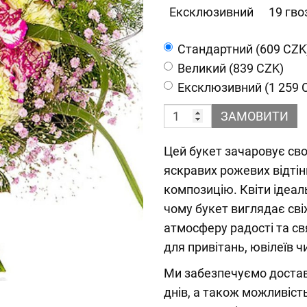
Ексклюзивний
19 гво
Cтандартний (609 CZK
Великий (839 CZK)
Ексклюзивний (1 259 
ЗАМОВИТИ
Цей букет зачаровує сво
яскравих рожевих відтін
композицію. Квіти ідеа
чому букет виглядає сві
атмосферу радості та св
для привітань, ювілеїв ч
Ми забезпечуємо достав
днів, а також можливіст