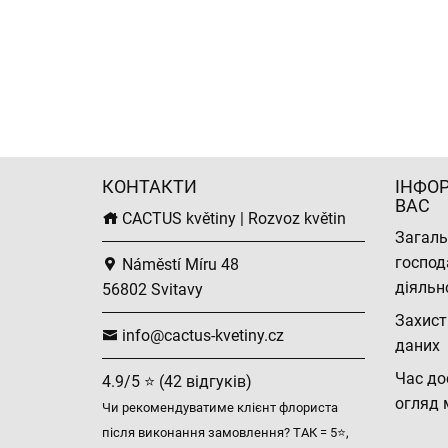
КОНТАКТИ
ІНФО
ВАС
CACTUS květiny | Rozvoz květin
Загаль
господ
Náměstí Míru 48
діяльн
56802 Svitavy
Захист
info@cactus-kvetiny.cz
даних
Час до
4.9/5 ⭐ (42 відгуків)
огляд 
Чи рекомендуватиме клієнт флориста
після виконання замовлення? ТАК = 5⭐,