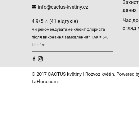
Захист
info@cactus-kvetiny.cz
даних
Час до
4.9/5 ⭐ (41 відгуків)
огляд 
Чи рекомендуватиме клієнт флориста
після виконання замовлення? ТАК = 5⭐,
НІ = 1⭐
© 2017 CACTUS květiny | Rozvoz květin. Powered b
LaFlora.com
.