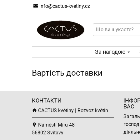
info@cactus-kvetiny.cz
За нагодою
Вартість доставки
КОНТАКТИ
ІНФО
ВАС
CACTUS květiny | Rozvoz květin
Загаль
господ
Náměstí Míru 48
діяльн
56802 Svitavy