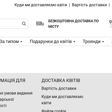
Куди ми доставляємо квіти
|
Вартість доставки
|
БЕЗКОШТОВНА ДОСТАВКА ПО
Виберіть дату доставки
Доставка в той же день доступна
МІСТУ
За типом
Подарунки до квітів
Троянди
РМАЦІЯ ДЛЯ
ДОСТАВКА КВІТІВ
Вартість доставки
ні умови ведення
Куди ми доставляємо
арської
квіти
ості
Файли cookie