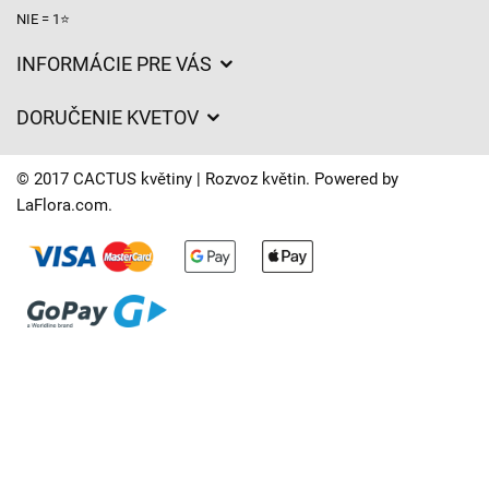
NIE = 1⭐
INFORMÁCIE PRE VÁS
Všeobecné obchodné podmienky
DORUČENIE KVETOV
Ochrana osobných údajov
Poplatky za doručenie
Časy doručenia kvetov – prehľad možností
© 2017 CACTUS květiny | Rozvoz květin. Powered by
Kam doručujeme kvety
LaFlora.com
.
Súbory cookie
Kontaktujte nás