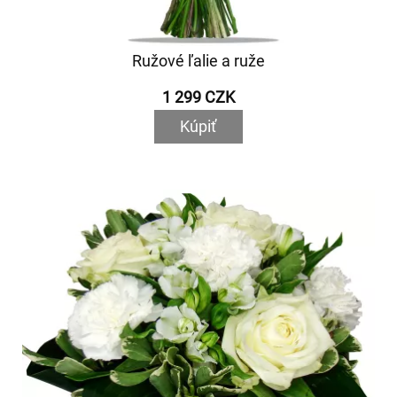
Ružové ľalie a ruže
1 299 CZK
Kúpiť