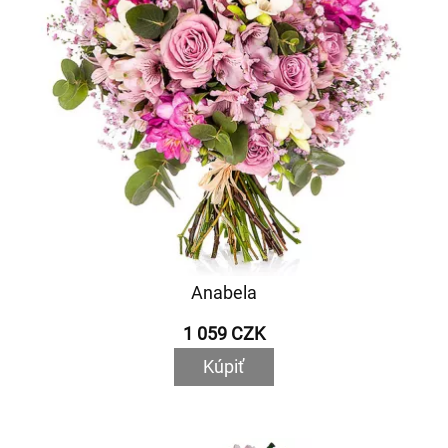
Anabela
1 059 CZK
Kúpiť