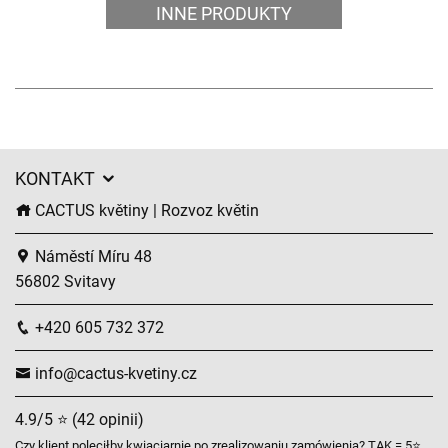
INNE PRODUKTY
KONTAKT
CACTUS květiny | Rozvoz květin
Náměstí Míru 48
56802 Svitavy
+420 605 732 372
info@cactus-kvetiny.cz
4.9/5 ⭐ (42 opinii)
Czy klient poleciłby kwiaciarnię po zrealizowaniu zamówienia? TAK = 5⭐,