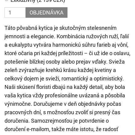
OBJEDNÁVKA
Táto pôvabná kytica je skutočným stelesnením
jemnosti a elegancie. Kombinácia ružových ruží, ľalií
a eukalyptu vytvára harmonickú súhru farieb aj vôní,
ktoré očaria pri každej príležitosti – či už ide o oslavu,
potešenie blízkej osoby alebo prejav vďaky. Svieža
zeleň zvýrazňuje krehkú krásu každej kvetiny a
celkový dojem je svieži, romantický a optimistický.
Naši skúsení floristi dbajú na každý detail, aby bola
vaša kytica vždy profesionálne uvázaná a pôsobila
výnimočne. Doručujeme v deň objednávky počas
pracovných dní, s možnosťou zvoliť si presný čas
doručenia. Samozrejmosťou je potvrdenie o
doručení e-mailom, takže máte istotu, že radosť