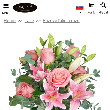
Košík
Hľadať
Menu
Home
Ľalie
Ružové ľalie a ruže