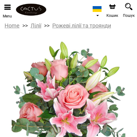
Кошик
Пошук
Menu
Home
Лілії
Рожеві лілії та троянди