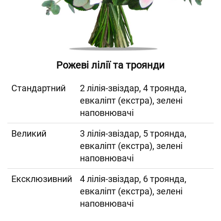
Рожеві лілії та троянди
Cтандартний
2 лілія-звіздар, 4 троянда,
евкаліпт (екстра), зелені
наповнювачі
Великий
3 лілія-звіздар, 5 троянда,
евкаліпт (екстра), зелені
наповнювачі
Ексклюзивний
4 лілія-звіздар, 6 троянда,
евкаліпт (екстра), зелені
наповнювачі