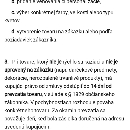
b.
pridanie venovania či personalizácie,
c.
výber konkrétnej farby, veľkosti alebo typu
kvetov,
d.
vytvorenie tovaru na zákazku alebo podľa
požiadaviek zákazníka.
3.
Pri tovare, ktorý
nie je
rýchlo sa kaziaci a
nie je
upravený na zákazku
(napr. darčekové predmety,
dekorácie, nerozbalené trvanlivé produkty), má
kupujúci právo od zmluvy odstúpiť do
14 dní od
prevzatia tovaru
, v súlade s § 1829 občianskeho
zákonníka. V pochybnostiach rozhoduje povaha
konkrétneho tovaru. Za okamih prevzatia sa
považuje deň, keď bola zásielka doručená na adresu
uvedenú kupujúcim.