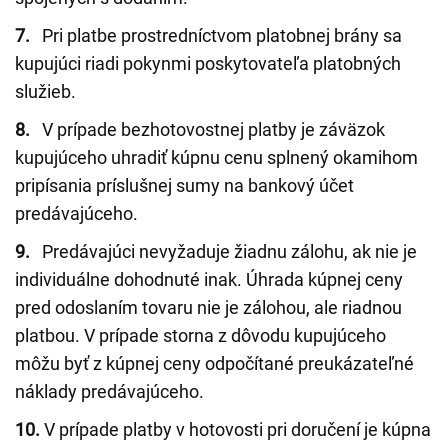
7.
Pri platbe prostredníctvom platobnej brány sa
kupujúci riadi pokynmi poskytovateľa platobných
služieb.
8.
V prípade bezhotovostnej platby je záväzok
kupujúceho uhradiť kúpnu cenu splnený okamihom
pripísania príslušnej sumy na bankový účet
predávajúceho.
9.
Predávajúci nevyžaduje žiadnu zálohu, ak nie je
individuálne dohodnuté inak. Úhrada kúpnej ceny
pred odoslaním tovaru nie je zálohou, ale riadnou
platbou. V prípade storna z dôvodu kupujúceho
môžu byť z kúpnej ceny odpočítané preukázateľné
náklady predávajúceho.
10.
V prípade platby v hotovosti pri doručení je kúpna