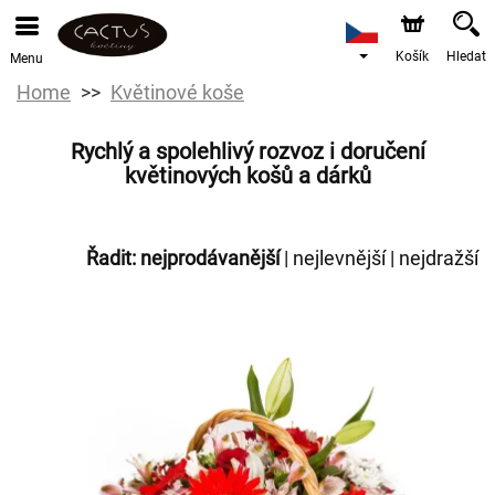
Košík
Hledat
Menu
Home
Květinové koše
Rychlý a spolehlivý rozvoz i doručení
květinových košů a dárků
Řadit:
nejprodávanější
|
nejlevnější
|
nejdražší