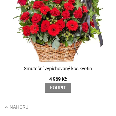
Smuteční vypichovaný koš květin
4 969 Kč
KOUPIT
NAHORU