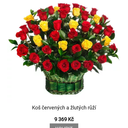
Koš červených a žlutých růží
9 369 Kč