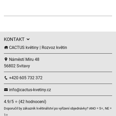
KONTAKT
CACTUS květiny | Rozvoz květin
Náměstí Míru 48
56802 Svitavy
+420 605 732 372
info@cactus-kvetiny.cz
4.9/5 ⭐ (42 hodnocení)
Doporučil by zákazník květinářství po vyřízení objednávky? ANO = 5⭐, NE =
1⭐