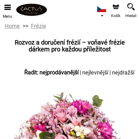
Košík
Hledat
Menu
Home
Frézie
Rozvoz a doručení frézií – voňavé frézie
dárkem pro každou příležitost
Řadit:
nejprodávanější
|
nejlevnější
|
nejdražší