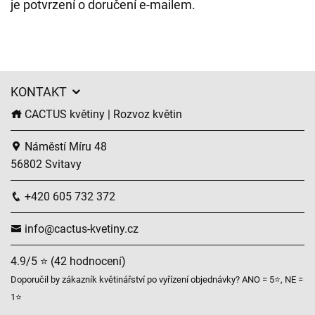
je potvrzení o doručení e-mailem.
KONTAKT
CACTUS květiny | Rozvoz květin
Náměstí Míru 48
56802 Svitavy
+420 605 732 372
info@cactus-kvetiny.cz
4.9/5 ⭐ (42 hodnocení)
Doporučil by zákazník květinářství po vyřízení objednávky? ANO = 5⭐, NE =
1⭐