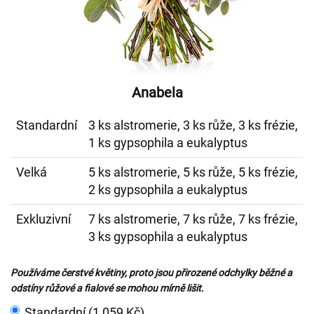
Anabela
Standardní
3 ks alstromerie, 3 ks růže, 3 ks frézie,
1 ks gypsophila a eukalyptus
Velká
5 ks alstromerie, 5 ks růže, 5 ks frézie,
2 ks gypsophila a eukalyptus
Exkluzivní
7 ks alstromerie, 7 ks růže, 7 ks frézie,
3 ks gypsophila a eukalyptus
Používáme čerstvé květiny, proto jsou přirozené odchylky běžné a
odstíny růžové a fialové se mohou mírně lišit.
Standardní (1 059 Kč)