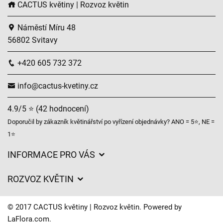
CACTUS květiny | Rozvoz květin
Náměstí Míru 48
56802 Svitavy
+420 605 732 372
info@cactus-kvetiny.cz
4.9/5 ⭐ (42 hodnocení)
Doporučil by zákazník květinářství po vyřízení objednávky? ANO = 5⭐, NE =
1⭐
INFORMACE PRO VÁS
Obchodní podmínky
ROZVOZ KVĚTIN
Ochrana osobních údajů
Ceny za doručení
Často kladené dotazy
© 2017 CACTUS květiny | Rozvoz květin. Powered by
O nás
LaFlora.com
.
Časy doručení květin – přehled možností