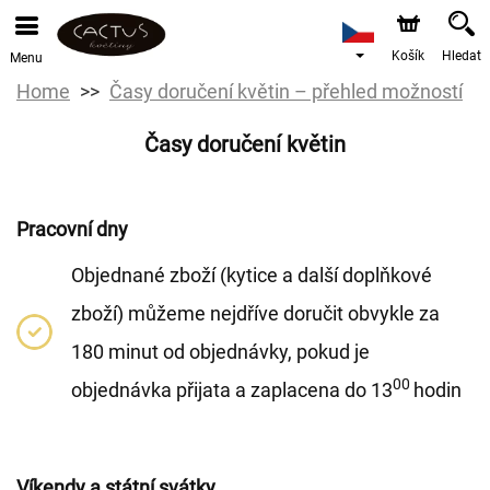
Košík
Hledat
Menu
Home
Časy doručení květin – přehled možností
Časy doručení květin
Pracovní dny
Objednané zboží (kytice a další doplňkové
zboží) můžeme nejdříve doručit obvykle za
180 minut od objednávky, pokud je
00
objednávka přijata a zaplacena do 13
hodin
Víkendy a státní svátky