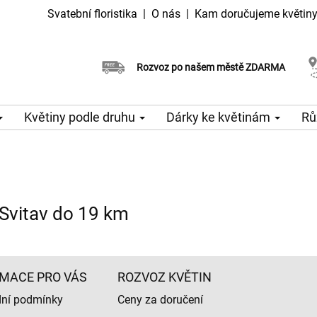
Svatební floristika
|
O nás
|
Kam doručujeme květin
Doručujeme již v den objednávky
Rozvoz po našem městě ZDARMA
Možný výběr času a dne doručení
Květiny podle druhu
Dárky ke květinám
Rů
 Svitav do 19 km
MACE PRO VÁS
ROZVOZ KVĚTIN
ní podmínky
Ceny za doručení