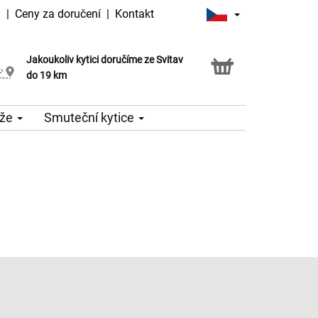
y
|
Ceny za doručení
|
Kontakt
Jakoukoliv kytici doručíme ze Svitav
Možnost vyzvednout v naší květince
do 19 km
že
Smuteční kytice