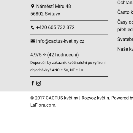
Ochran
Náměstí Míru 48
Často k
56802 Svitavy
Časy do
+420 605 732 372
přehled
Svatební
info@cactus-kvetiny.cz
Naše kv
4.9/5 ⭐ (42 hodnocení)
Doporučil by zákazník květinářství po vyřízení
objednávky? ANO = 5⭐, NE = 1⭐
© 2017 CACTUS květiny | Rozvoz květin. Powered b
LaFlora.com
.