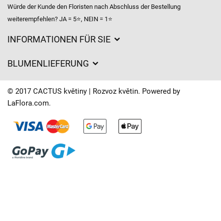
Würde der Kunde den Floristen nach Abschluss der Bestellung
weiterempfehlen? JA = 5⭐, NEIN = 1⭐
INFORMATIONEN FÜR SIE
Geschäftsbedingungen
BLUMENLIEFERUNG
Datenschutz
Liefergebühren
Lieferzeiten für Blumen – Übersicht der Möglichkeiten
© 2017 CACTUS květiny | Rozvoz květin. Powered by
Wohin wir Blumen liefern
LaFlora.com
.
Cookies
Kontakt