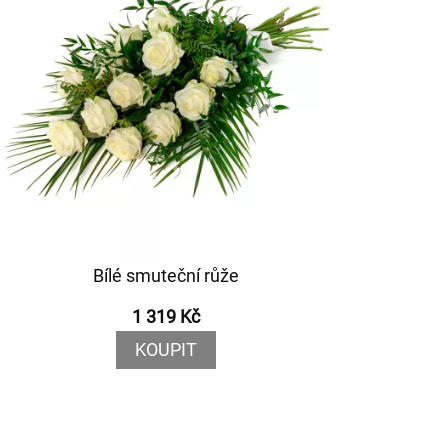
Bílé smuteční růže
1 319 Kč
KOUPIT