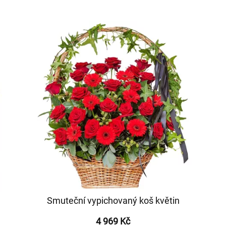
Smuteční vypichovaný koš květin
4 969 Kč