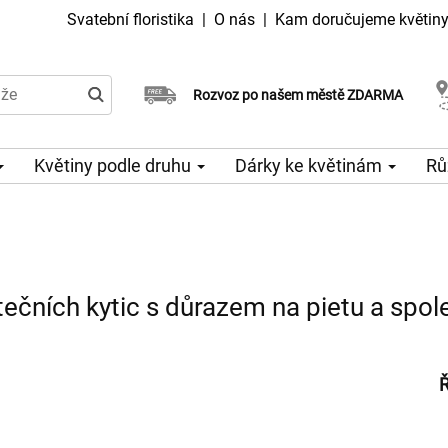
Svatební floristika
|
O nás
|
Kam doručujeme květin
Doručujeme již v den objednávky
Rozvoz po našem městě ZDARMA
Možný výběr času a dne doručení
Květiny podle druhu
Dárky ke květinám
Rů
ečních kytic s důrazem na pietu a spole
Ř