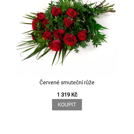
Červené smuteční růže
1 319 Kč
KOUPIT