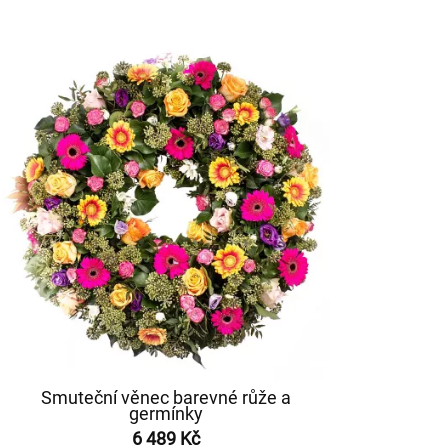
Smuteční věnec barevné růže a
germínky
6 489 Kč