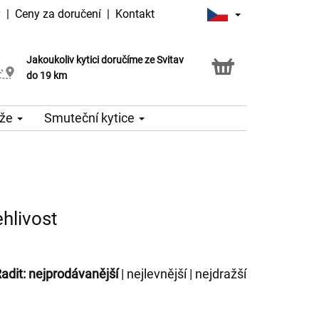
y
|
Ceny za doručení
|
Kontakt
Jakoukoliv kytici doručíme ze Svitav
Možnost vyzvednout v naší květince
do 19 km
že
Smuteční kytice
hlivost
adit:
nejprodávanější
|
nejlevnější
|
nejdražší