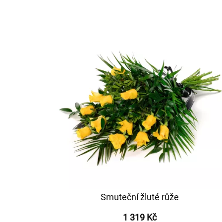
Smuteční žluté růže
1 319 Kč