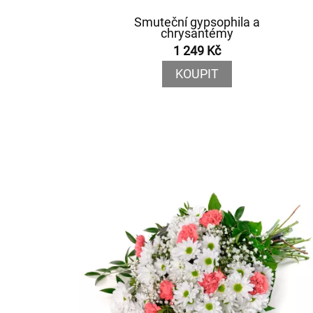
Smuteční gypsophila a
chrysantémy
1 249 Kč
KOUPIT