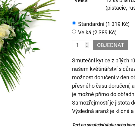
Velká
12 ks bílá r
(pistacie, ru
Standardní (1 319 Kč)
Velká (2 389 Kč)
OBJEDNAT
Smuteční kytice z bílých r
našem květinářství s důra
možnost doručení v den o
přesného času doručení, 
je možné přímo do obřadní 
Samozřejmostí je jistota d
Výsledná aranž je klidná a
Text na smuteční stuhu nebo kond