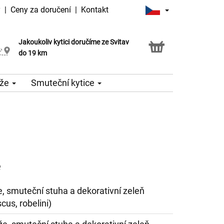
y
|
Ceny za doručení
|
Kontakt
Jakoukoliv kytici doručíme ze Svitav
Možnost vyzvednout v naší květince
do 19 km
že
Smuteční kytice
e
že, smuteční stuha a dekorativní zeleň
scus, robelini)