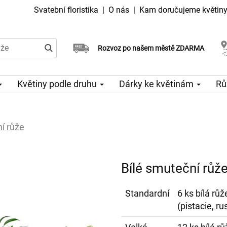
Svatební floristika
|
O nás
|
Kam doručujeme květin
Doručujeme již v den objednávky
Rozvoz po našem městě ZDARMA
Možný výběr času a dne doručení
Květiny podle druhu
Dárky ke květinám
Rů
í růže
Bílé smuteční růž
Standardní
6 ks bílá rů
(pistacie, ru