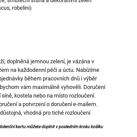
ůže, smuteční stuha a dekorativní zeleň
scus, robelini)
ůží, doplněná jemnou zelení, je vázána v
zem na každodenní péči a úctu. Nabízíme
bjednávky během pracovních dnů i výběr
abychom vám maximálně vyhověli. Doručení
síně, kostela nebo na místo rozloučení.
oručení a potvrzení o doručení e-mailem.
 důstojná, vhodná pro tiché rozloučení.
olenční kartu můžete doplnit v posledním kroku košíku