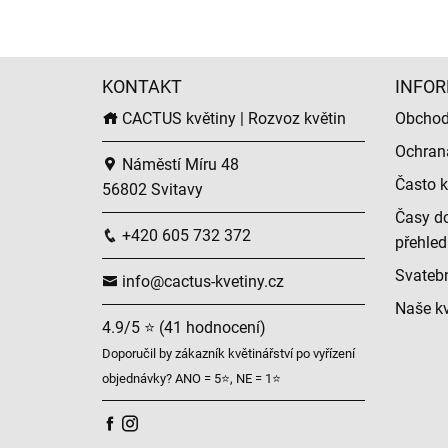
KONTAKT
INFOR
CACTUS květiny | Rozvoz květin
Obchod
Ochran
Náměstí Míru 48
Často k
56802 Svitavy
Časy do
+420 605 732 372
přehled
Svatební
info@cactus-kvetiny.cz
Naše kv
4.9/5 ⭐ (41 hodnocení)
Doporučil by zákazník květinářství po vyřízení
objednávky? ANO = 5⭐, NE = 1⭐