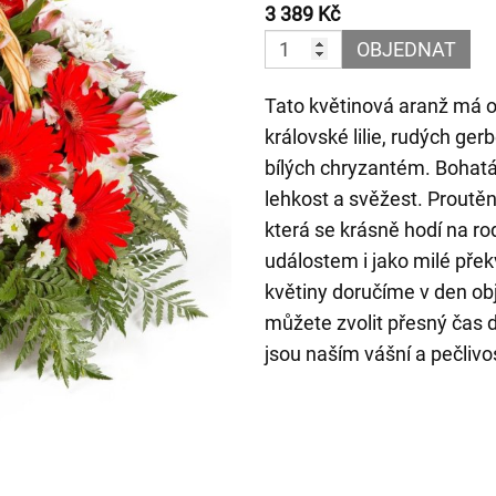
3 389 Kč
OBJEDNAT
Tato květinová aranž má 
královské lilie, rudých ger
bílých chryzantém. Bohat
lehkost a svěžest. Proutěný
která se krásně hodí na r
událostem i jako milé pře
květiny doručíme v den ob
můžete zvolit přesný čas 
jsou naším vášní a pečlivo