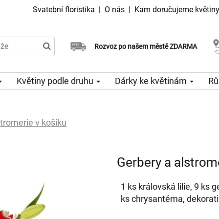
Svatební floristika
|
O nás
|
Kam doručujeme květin
Doručujeme již v den objednávky
Rozvoz po našem městě ZDARMA
Možný výběr času a dne doručení
Květiny podle druhu
Dárky ke květinám
Rů
tromerie v košíku
Gerbery a alstrome
1 ks královská lilie, 9 ks 
ks chrysantéma, dekorativ