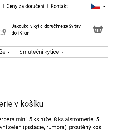
y
|
Ceny za doručení
|
Kontakt
Jakoukoliv kytici doručíme ze Svitav
Možnost vyzvednout v naší květince
do 19 km
že
Smuteční kytice
rie v košíku
gerbera mini, 5 ks růže, 8 ks alstromerie, 5
ní zeleň (pistacie, rumora), proutěný koš