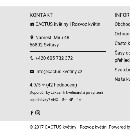
KONTAKT
INFOR
CACTUS květiny | Rozvoz květin
Obchod
Ochran
Náměstí Míru 48
Často k
56802 Svitavy
Časy do
+420 605 732 372
přehled
Svatební
info@cactus-kvetiny.cz
Naše kv
4.9/5 ⭐ (42 hodnocení)
Doporučil by zákazník květinářství po vyřízení
objednávky? ANO = 5⭐, NE = 1⭐
© 2017 CACTUS květiny | Rozvoz květin. Powered b