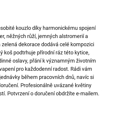
osobité kouzlo díky harmonickému spojení
ber, něžných růží, jemných alstromerií a
á zelená dekorace dodává celé kompozici
 koš podtrhuje přírodní ráz této kytice,
odinné oslavy, přání k významným životním
kvapení pro každodenní radost. Rádi vám
jednávky během pracovních dnů, navíc si
doručení. Profesionálně uvázané květiny
stí. Potvrzení o doručení obdržíte e-mailem.