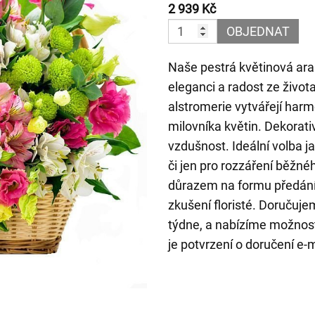
2 939 Kč
OBJEDNAT
Naše pestrá květinová ar
eleganci a radost ze živo
alstromerie vytvářejí har
milovníka květin. Dekorati
vzdušnost. Ideální volba 
či jen pro rozzáření běžn
důrazem na formu předání a
zkušení floristé. Doručuje
týdne, a nabízíme možnost
je potvrzení o doručení e-