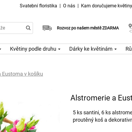
Svatební floristika
|
O nás
|
Kam doručujeme květin
Doručujeme již v den objednávky
Rozvoz po našem městě ZDARMA
Možný výběr času a dne doručení
Květiny podle druhu
Dárky ke květinám
Rů
a Eustoma v košíku
Alstromerie a Eus
5 ks santini, 6 ks alstro
proutěný koš a dekorativní