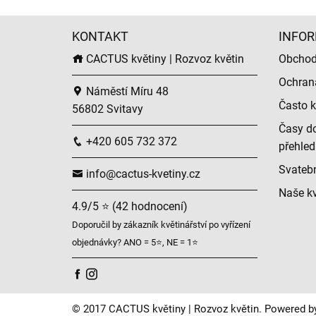
KONTAKT
INFOR
CACTUS květiny | Rozvoz květin
Obchod
Ochran
Náměstí Míru 48
Často k
56802 Svitavy
Časy do
+420 605 732 372
přehled
Svatební
info@cactus-kvetiny.cz
Naše kv
4.9/5 ⭐ (42 hodnocení)
Doporučil by zákazník květinářství po vyřízení
objednávky? ANO = 5⭐, NE = 1⭐
© 2017 CACTUS květiny | Rozvoz květin. Powered b