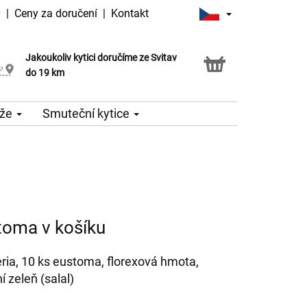
y
|
Ceny za doručení
|
Kontakt
Jakoukoliv kytici doručíme ze Svitav
Možnost vyzvednout v naší květince
do 19 km
že
Smuteční kytice
toma v košíku
meria, 10 ks eustoma, florexová hmota,
 zeleň (salal)