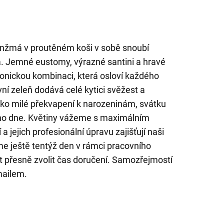
anžmá v proutěném koši v sobě snoubí
ta. Jemné eustomy, výrazné santini a hravé
monickou kombinaci, která osloví každého
vní zeleň dodává celé kytici svěžest a
jako milé překvapení k narozeninám, svátku
ého dne. Květiny vážeme s maximálním
 jejich profesionální úpravu zajišťují naši
me ještě tentýž den v rámci pracovního
 přesně zvolit čas doručení. Samozřejmostí
mailem.