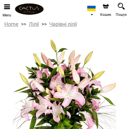
Кошик
Пошук
Menu
Home
Лілії
Чарівні лілії