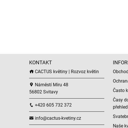
KONTAKT
INFOR
CACTUS květiny | Rozvoz květin
Obchod
Ochran
Náměstí Míru 48
Často k
56802 Svitavy
Časy do
+420 605 732 372
přehled
Svatební
info@cactus-kvetiny.cz
Naše kv