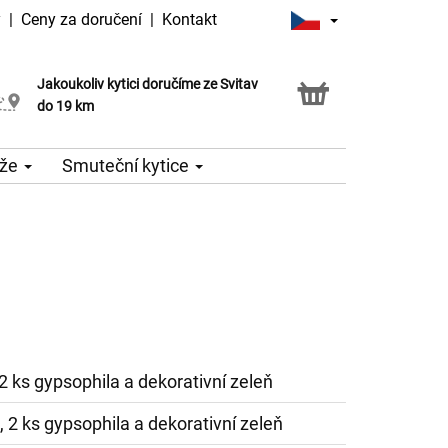
y
|
Ceny za doručení
|
Kontakt
Jakoukoliv kytici doručíme ze Svitav
Možnost vyzvednout v naší květince
do 19 km
že
Smuteční kytice
, 2 ks gypsophila a dekorativní zeleň
e, 2 ks gypsophila a dekorativní zeleň