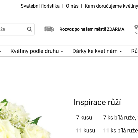
Svatební floristika
|
O nás
|
Kam doručujeme květin
Doručujeme již v den objednávky
Rozvoz po našem městě ZDARMA
Možný výběr času a dne doručení
Květiny podle druhu
Dárky ke květinám
Rů
Inspirace růží
7 kusů
7 ks bílá růže
11 kusů
11 ks bílá růž