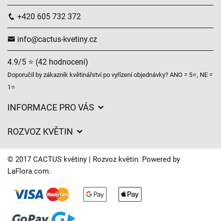
+420 605 732 372
info@cactus-kvetiny.cz
4.9/5 ⭐ (42 hodnocení)
Doporučil by zákazník květinářství po vyřízení objednávky? ANO = 5⭐, NE =
1⭐
INFORMACE PRO VÁS
Obchodní podmínky
ROZVOZ KVĚTIN
Ochrana osobních údajů
Ceny za doručení
Často kladené dotazy
© 2017 CACTUS květiny | Rozvoz květin. Powered by
O nás
LaFlora.com
.
Časy doručení květin – přehled možností
Kam doručujeme květiny
Svatební floristika
Cookies
Naše květinářství
Kontakt