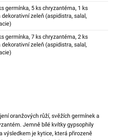
 ks germínka, 5 ks chryzantéma, 1 ks
dekorativní zeleň (aspidistra, salal,
acie)
 ks germínka, 7 ks chryzantéma, 2 ks
dekorativní zeleň (aspidistra, salal,
acie)
pojení oranžových růží, svěžích germínek a
yzantém. Jemně bílé kvítky gypsophily
a výsledkem je kytice, která přirozeně