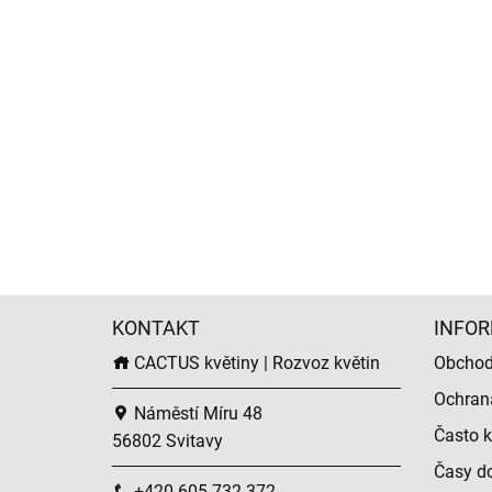
KONTAKT
INFOR
CACTUS květiny | Rozvoz květin
Obchod
Ochran
Náměstí Míru 48
Často k
56802 Svitavy
Časy do
+420 605 732 372