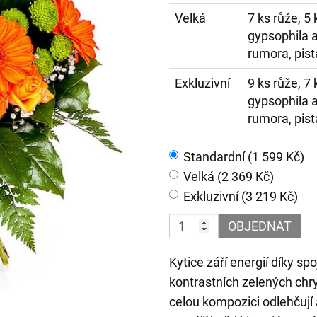
Velká
7 ks růže, 5
gypsophila a 
rumora, pist
Exkluzivní
9 ks růže, 7
gypsophila a 
rumora, pist
Standardní (1 599 Kč)
Velká (2 369 Kč)
Exkluzivní (3 219 Kč)
OBJEDNAT
Kytice září energií díky s
kontrastních zelených chr
celou kompozici odlehčují 