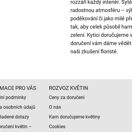
rozzáří každý interiér. Syt
radostnou atmosféru – vý
poděkování či jako milé p
tak, aby celek působil har
zelení. Kytici doručujeme
doručení vám dáme vědět e
naši zkušení floristé.
MACE PRO VÁS
ROZVOZ KVĚTIN
ní podmínky
Ceny za doručení
a osobních údajů
O nás
ladené dotazy
Kam doručujeme květiny
ručení květin –
Cookies