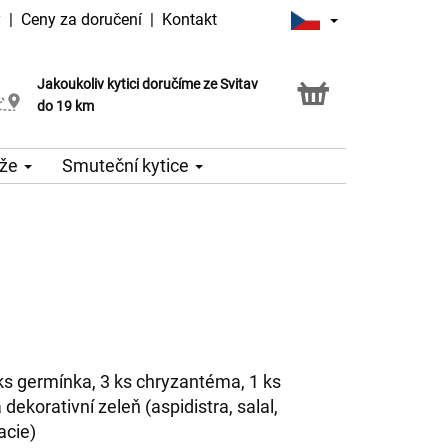
y
|
Ceny za doručení
|
Kontakt
Jakoukoliv kytici doručíme ze Svitav
Možnost vyzvednout v naší květince
do 19 km
že
Smuteční kytice
 ks germínka, 3 ks chryzantéma, 1 ks
dekorativní zeleň (aspidistra, salal,
acie)