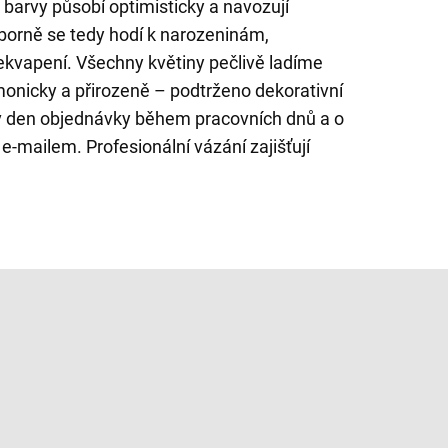
é barvy působí optimisticky a navozují
borně se tedy hodí k narozeninám,
řekvapení. Všechny květiny pečlivě ladíme
monicky a přirozeně – podtrženo dekorativní
 v den objednávky během pracovních dnů a o
-mailem. Profesionální vázání zajišťují