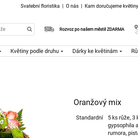
Svatební floristika
|
O nás
|
Kam doručujeme květin
Doručujeme již v den objednávky
Rozvoz po našem městě ZDARMA
Možný výběr času a dne doručení
Květiny podle druhu
Dárky ke květinám
Rů
Oranžový mix
Standardní
5 ks růže, 3
gypsophila a 
rumora, pist