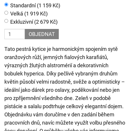
Standardní (1 159 Kč)
Velká (1 919 Kč)
Exkluzivní (2 679 Kč)
OBJEDNAT
Tato pestrá kytice je harmonickým spojením sytě
oranžových růží, jemných fialových karafiátů,
výrazných žlutých alstromérií a dekorativních
bobulek hyperica. Díky pečlivě vybraným druhům
květin působí velmi radostně, svěže a optimisticky –
ideální jako dárek pro oslavy, poděkování nebo jen
pro zpříjemnění všedního dne. Zeleň v podobě
pistácie a salalu podtrhuje celkový elegantní dojem.
Objednávku vám doručíme v den zadání během
pracovních dnů, navíc můžete využít volbu přesného
času doručení. O průběhu všeho vás informujeme