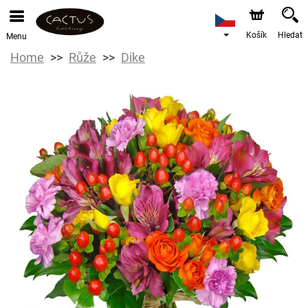
Košík
Hledat
Menu
Home
Růže
Dike