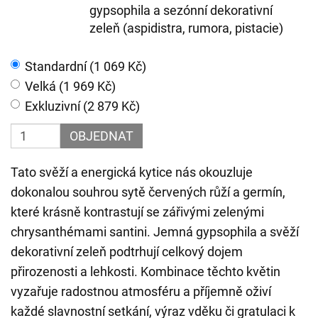
gypsophila a sezónní dekorativní
zeleň (aspidistra, rumora, pistacie)
Standardní (1 069 Kč)
Velká (1 969 Kč)
Exkluzivní (2 879 Kč)
OBJEDNAT
Tato svěží a energická kytice nás okouzluje
dokonalou souhrou sytě červených růží a germín,
které krásně kontrastují se zářivými zelenými
chrysanthémami santini. Jemná gypsophila a svěží
dekorativní zeleň podtrhují celkový dojem
přirozenosti a lehkosti. Kombinace těchto květin
vyzařuje radostnou atmosféru a příjemně oživí
každé slavnostní setkání, výraz vděku či gratulaci k