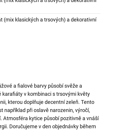
át (mix klasických a trsových) a dekorativní
át (mix klasických a trsových) a dekorativní
ůžové a fialové barvy působí svěže a
 karafiáty v kombinaci s trsovými květy
nii, kterou doplňuje decentní zeleň. Tento
t například při oslavě narozenin, výročí,
. Atmosféra kytice působí pozitivně a vnáší
ergii. Doručujeme v den objednávky během