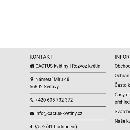
KONTAKT
INFOR
CACTUS květiny | Rozvoz květin
Obchod
Ochran
Náměstí Míru 48
Často k
56802 Svitavy
Časy do
+420 605 732 372
přehled
Svatební
info@cactus-kvetiny.cz
Naše kv
4.9/5 ⭐ (41 hodnocení)