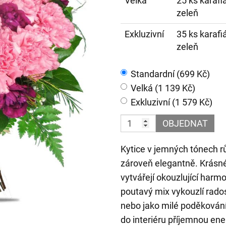
Velká
25 ks karafi
zeleň
Exkluzivní
35 ks karafi
zeleň
Standardní (699 Kč)
Velká (1 139 Kč)
Exkluzivní (1 579 Kč)
OBJEDNAT
Kytice v jemných tónech r
zároveň elegantně. Krásné
vytvářejí okouzlující harmo
poutavý mix vykouzlí rados
nebo jako milé poděkování
do interiéru příjemnou en