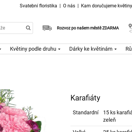
Svatební floristika
|
O nás
|
Kam doručujeme květin
Doručujeme již v den objednávky
Rozvoz po našem městě ZDARMA
Možný výběr času a dne doručení
Květiny podle druhu
Dárky ke květinám
Rů
Karafiáty
Standardní
15 ks karafi
zeleň