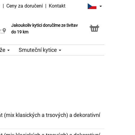
y
|
Ceny za doručení
|
Kontakt
Jakoukoliv kytici doručíme ze Svitav
Možnost vyzvednout v naší květince
do 19 km
že
Smuteční kytice
át (mix klasických a trsových) a dekorativní