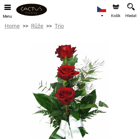
Košík
Hledat
Menu
Home
Růže
Trio