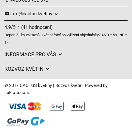
+420 605 732 372
info@cactus-kvetiny.cz
4.9/5 ⭐ (41 hodnocení)
Doporučil by zákazník květinářství po vyřízení objednávky? ANO = 5⭐, NE =
1⭐
INFORMACE PRO VÁS
Obchodní podmínky
ROZVOZ KVĚTIN
Ochrana osobních údajů
Ceny za doručení
Často kladené dotazy
© 2017 CACTUS květiny | Rozvoz květin. Powered by
O nás
LaFlora.com
.
Časy doručení květin – přehled možností
Kam doručujeme květiny
Svatební floristika
Cookies
Naše květinářství
Kontakt