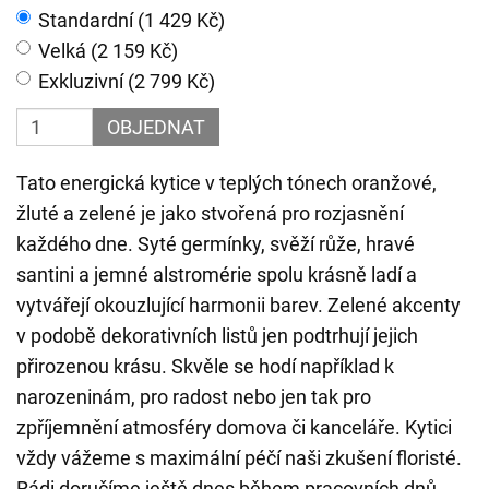
Standardní (1 429 Kč)
Velká (2 159 Kč)
Exkluzivní (2 799 Kč)
OBJEDNAT
Tato energická kytice v teplých tónech oranžové,
žluté a zelené je jako stvořená pro rozjasnění
každého dne. Syté germínky, svěží růže, hravé
santini a jemné alstromérie spolu krásně ladí a
vytvářejí okouzlující harmonii barev. Zelené akcenty
v podobě dekorativních listů jen podtrhují jejich
přirozenou krásu. Skvěle se hodí například k
narozeninám, pro radost nebo jen tak pro
zpříjemnění atmosféry domova či kanceláře. Kytici
vždy vážeme s maximální péčí naši zkušení floristé.
Rádi doručíme ještě dnes během pracovních dnů,