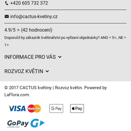
+420 605 732 372
info@cactus-kvetiny.cz
4.9/5 ⭐ (42 hodnocení)
Doporučil by zákazník květinářství po vyřízení objednávky? ANO = 5⭐, NE =
1⭐
INFORMACE PRO VÁS
Obchodní podmínky
ROZVOZ KVĚTIN
Ochrana osobních údajů
Ceny za doručení
Často kladené dotazy
© 2017 CACTUS květiny | Rozvoz květin. Powered by
O nás
LaFlora.com
.
Časy doručení květin – přehled možností
Kam doručujeme květiny
Svatební floristika
Cookies
Naše květinářství
Kontakt