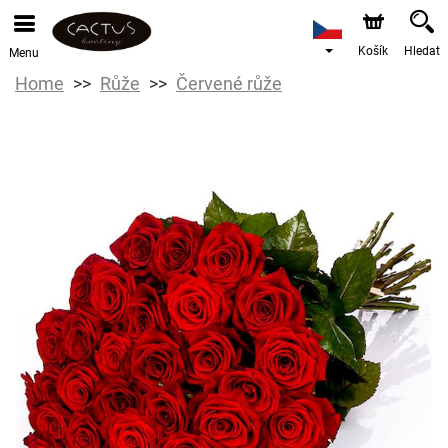
Košík
Hledat
Menu
Home
Růže
Červené růže