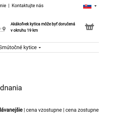
nie
|
Kontaktujte nás
Akákoľvek kytica môže byť doručená
Služba Click & Collect
v okruhu 19 km
Smútočné kytice
ednania
dávanejšie
|
cena vzostupne
|
cena zostupne