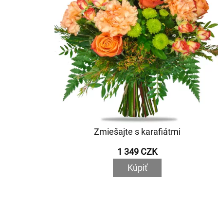
Zmiešajte s karafiátmi
1 349 CZK
Kúpiť