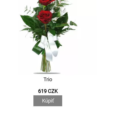
Trio
619 CZK
Kúpiť