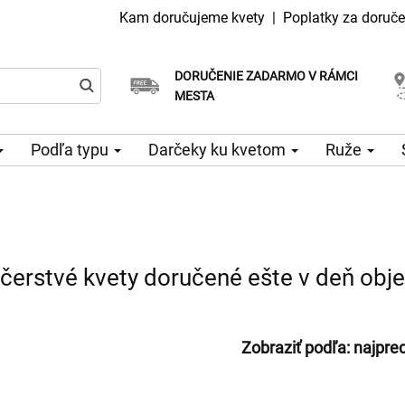
Kam doručujeme kvety
|
Poplatky za doruče
DORUČENIE ZADARMO V RÁMCI
Vyberte si dátum doručenia
Doručenie v ten istý deň k dispozícii
MESTA
Podľa typu
Darčeky ku kvetom
Ruže
– čerstvé kvety doručené ešte v deň obj
Zobraziť podľa:
najpre