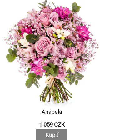
Anabela
1 059 CZK
Kúpiť