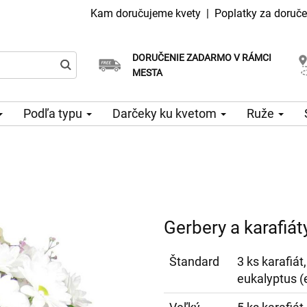
Kam doručujeme kvety
|
Poplatky za doruče
DORUČENIE ZADARMO V RÁMCI
Vyberte si dátum doručenia
Doručenie v ten istý deň k dispozícii
MESTA
Podľa typu
Darčeky ku kvetom
Ruže
Gerbery a karafiát
Štandard
3 ks karafiát
eukalyptus (e