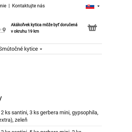
nie
|
Kontaktujte nás
Akákoľvek kytica môže byť doručená
Služba Click & Collect
v okruhu 19 km
Smútočné kytice
y
, 2 ks santini, 3 ks gerbera mini, gypsophila,
xtra), zeleň