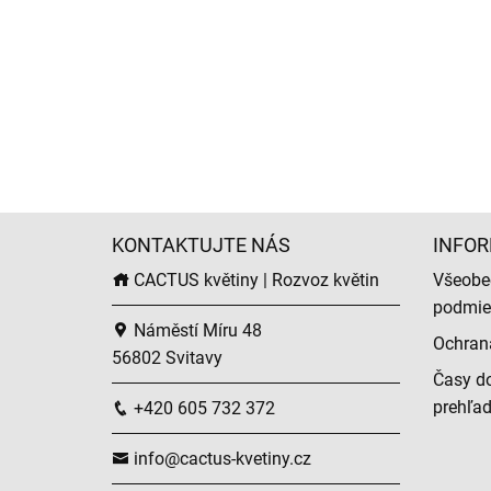
KONTAKTUJTE NÁS
INFOR
CACTUS květiny | Rozvoz květin
Všeobe
podmie
Náměstí Míru 48
Ochran
56802 Svitavy
Časy do
prehľa
+420 605 732 372
info@cactus-kvetiny.cz