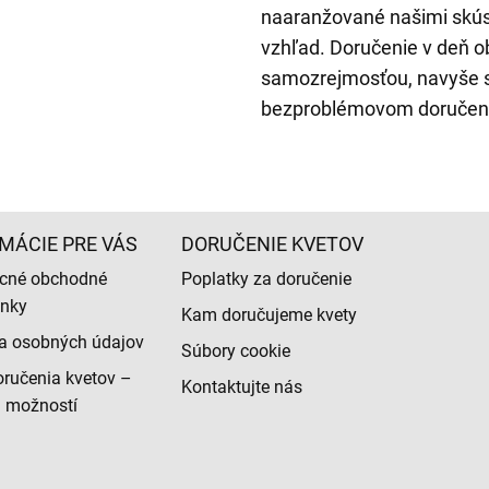
naaranžované našimi skúse
vzhľad. Doručenie v deň o
samozrejmosťou, navyše si
bezproblémovom doručení
MÁCIE PRE VÁS
DORUČENIE KVETOV
cné obchodné
Poplatky za doručenie
nky
Kam doručujeme kvety
a osobných údajov
Súbory cookie
ručenia kvetov –
Kontaktujte nás
d možností