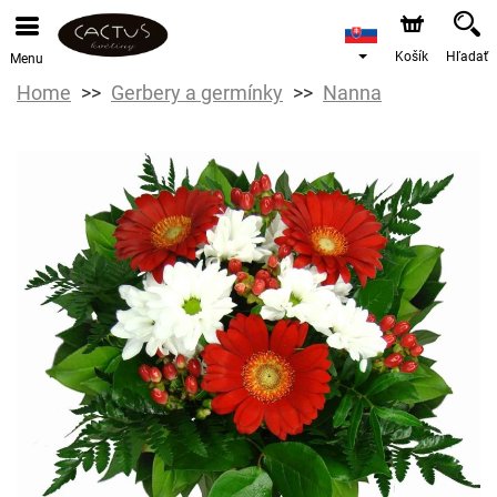
Košík
Hľadať
Menu
Home
Gerbery a germínky
Nanna