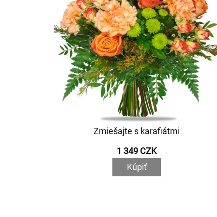
Zmiešajte s karafiátmi
1 349 CZK
Kúpiť