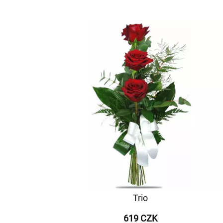
Trio
619 CZK