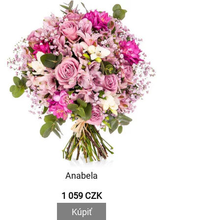
Anabela
1 059 CZK
Kúpiť