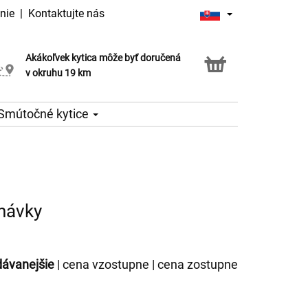
nie
|
Kontaktujte nás
Akákoľvek kytica môže byť doručená
Služba Click & Collect
v okruhu 19 km
Smútočné kytice
dnávky
dávanejšie
|
cena vzostupne
|
cena zostupne