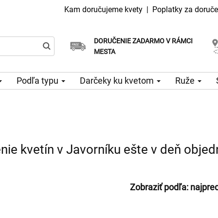
Kam doručujeme kvety
|
Poplatky za doruče
DORUČENIE ZADARMO V RÁMCI
Vyberte si dátum doručenia
Doručenie v ten istý deň k dispozícii
MESTA
Podľa typu
Darčeky ku kvetom
Ruže
nie kvetín v Javorníku ešte v deň obje
Zobraziť podľa:
najpre