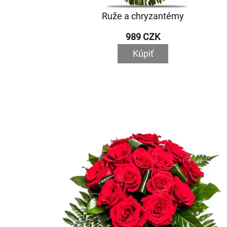
Ruže a chryzantémy
989 CZK
Kúpiť