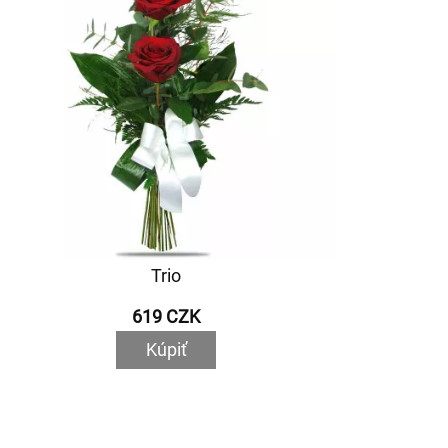
Trio
619 CZK
Kúpiť