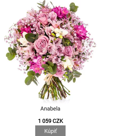
Anabela
1 059 CZK
Kúpiť