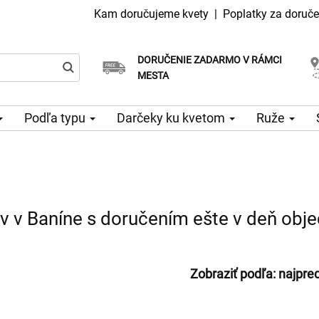
Kam doručujeme kvety
|
Poplatky za doruče
DORUČENIE ZADARMO V RÁMCI
Vyberte si dátum doručenia
Doručenie v ten istý deň k dispozícii
MESTA
Podľa typu
Darčeky ku kvetom
Ruže
ov v Baníne s doručením ešte v deň obj
Zobraziť podľa:
najpre