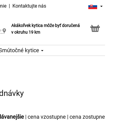
nie
|
Kontaktujte nás
Akákoľvek kytica môže byť doručená
Služba Click & Collect
v okruhu 19 km
Smútočné kytice
ednávky
dávanejšie
|
cena vzostupne
|
cena zostupne