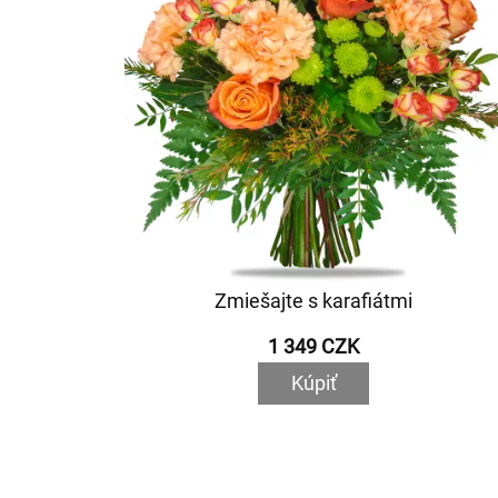
Zmiešajte s karafiátmi
1 349 CZK
Kúpiť