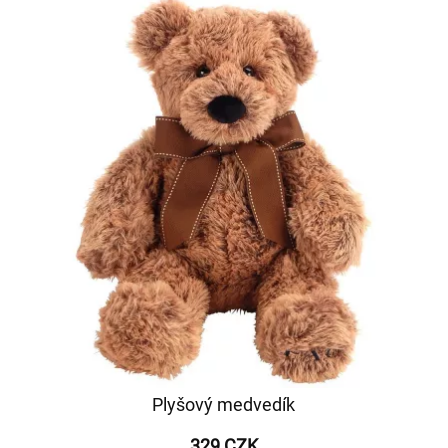
Plyšový medvedík
329 CZK