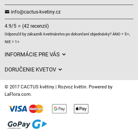
info@cactus-kvetiny.cz
4.9/5 ⭐ (42 recenzií)
Odporučil by zákazník kvetinárstvo po dokončení objednávky? ÁNO = 5⭐,
NIE = 1⭐
INFORMÁCIE PRE VÁS
Všeobecné obchodné podmienky
DORUČENIE KVETOV
Ochrana osobných údajov
Poplatky za doručenie
Časy doručenia kvetov – prehľad možností
© 2017 CACTUS květiny | Rozvoz květin. Powered by
Kam doručujeme kvety
LaFlora.com
.
Súbory cookie
Kontaktujte nás