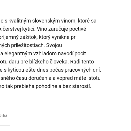
le s kvalitným slovenským vínom, ktoré sa
erstvej kytici. Víno zaručuje poctivé
íjemný zážitok, ktorý vynikne pri
ch príležitostiach. Svojou
a elegantným vzhľadom navodí pocit
tu daru pre blízkeho človeka. Radi tento
 s kyticou ešte dnes počas pracovných dní.
esného času doručenia a vopred máte istotu
o tak prebieha pohodlne a bez starostí.
lika