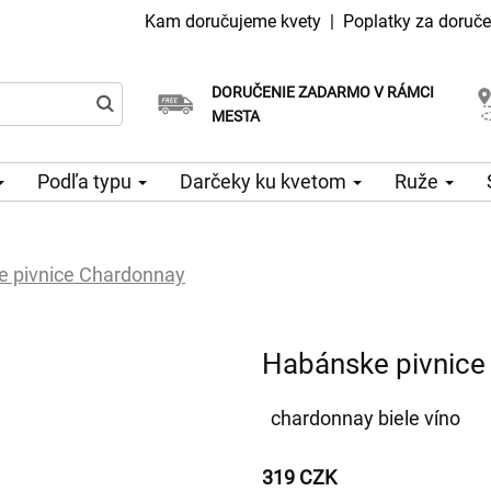
Kam doručujeme kvety
|
Poplatky za doruče
DORUČENIE ZADARMO V RÁMCI
Vyberte si dátum doručenia
Doručenie v ten istý deň k dispozícii
MESTA
Podľa typu
Darčeky ku kvetom
Ruže
 pivnice Chardonnay
Habánske pivnice
chardonnay biele víno
319 CZK