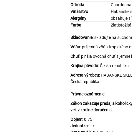
Odroda
Chardonna
Vinárstvo
Habánské s
Alergény
obsahuje sí
Farba
Zlatistožltá
Skladovanie:
skladujte na suchom 
Vôňa:
príjemná vôňa tropického o
Chuť:
plnšia ovocná chuť s jemne
Krajina pôvodu:
Česká republika.
Adresa výrobcu:
HABÁNSKÉ SKLEPY,
Česká republika
Právne oznámenie:
Zákon zakazuje predaj alkoholi
vek v krajine doručenia.
Objem:
0.75
Jednotka:
litr