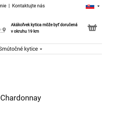
nie
|
Kontaktujte nás
Akákoľvek kytica môže byť doručená
Služba Click & Collect
v okruhu 19 km
Smútočné kytice
 Chardonnay