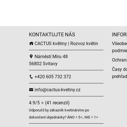
KONTAKTUJTE NÁS
INFOR
CACTUS květiny | Rozvoz květin
Všeobe
podmie
Náměstí Míru 48
Ochran
56802 Svitavy
Časy do
prehľa
+420 605 732 372
info@cactus-kvetiny.cz
4.9/5 ⭐ (41 recenzií)
Odporučil by zákazník kvetinárstvo po
dokončení objednávky? ÁNO = 5⭐, NIE = 1⭐