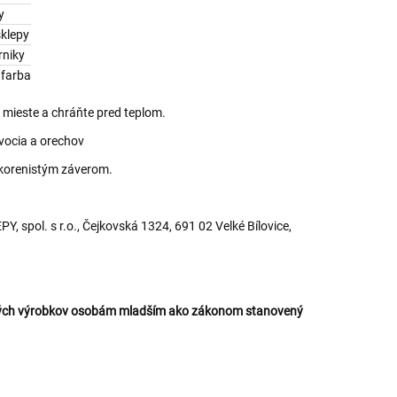
y
klepy
rniky
 farba
mieste a chráňte pred teplom.
vocia a orechov
 korenistým záverom.
 spol. s r.o., Čejkovská 1324, 691 02 Velké Bílovice,
ckých výrobkov osobám mladším ako zákonom stanovený