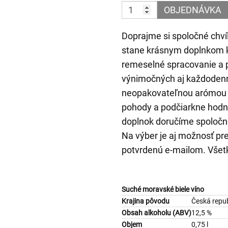
OBJEDNÁVKA
Doprajme si spoločné chví
stane krásnym doplnkom k č
remeselné spracovanie a pr
výnimočných aj každodenný
neopakovateľnou arómou 
pohody a podčiarkne hodno
doplnok doručíme spoločne
Na výber je aj možnosť pr
potvrdenú e-mailom. Všetk
Suché moravské biele víno
Krajina pôvodu
Česká repub
Obsah alkoholu (ABV)
12,5 %
Objem
0,75 l