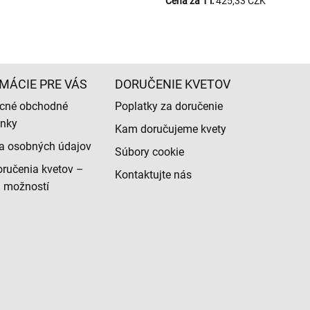
Cena za 1 l:
425,33 CZK
MÁCIE PRE VÁS
DORUČENIE KVETOV
cné obchodné
Poplatky za doručenie
nky
Kam doručujeme kvety
a osobných údajov
Súbory cookie
ručenia kvetov –
Kontaktujte nás
d možností