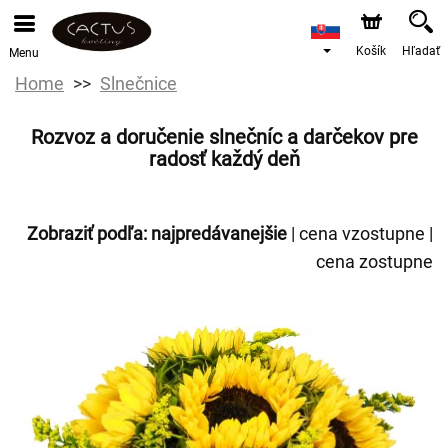
Košík
Hľadať
Menu
Home
Slnečnice
Rozvoz a doručenie slnečníc a darčekov pre
radosť každý deň
Zobraziť podľa:
najpredávanejšie
|
cena vzostupne
|
cena zostupne