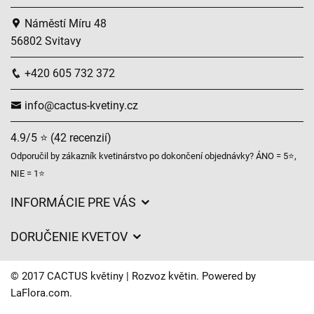
Náměstí Míru 48
56802 Svitavy
+420 605 732 372
info@cactus-kvetiny.cz
4.9/5 ⭐ (42 recenzií)
Odporučil by zákazník kvetinárstvo po dokončení objednávky? ÁNO = 5⭐,
NIE = 1⭐
INFORMÁCIE PRE VÁS
Všeobecné obchodné podmienky
DORUČENIE KVETOV
Ochrana osobných údajov
Poplatky za doručenie
Časy doručenia kvetov – prehľad možností
© 2017 CACTUS květiny | Rozvoz květin. Powered by
Kam doručujeme kvety
LaFlora.com
.
Súbory cookie