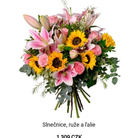
Slnečnice, ruže a ľalie
1 309 CZK