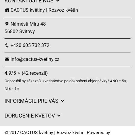
KONTAKTUJTE NÁS
CACTUS květiny | Rozvoz květin
Náměstí Míru 48
56802 Svitavy
+420 605 732 372
info@cactus-kvetiny.cz
4.9/5 ⭐ (42 recenzií)
Odporučil by zákazník kvetinárstvo po dokončení objednávky? ÁNO = 5⭐,
NIE = 1⭐
INFORMÁCIE PRE VÁS
Všeobecné obchodné podmienky
DORUČENIE KVETOV
Ochrana osobných údajov
Poplatky za doručenie
Časy doručenia kvetov – prehľad možností
© 2017 CACTUS květiny | Rozvoz květin. Powered by