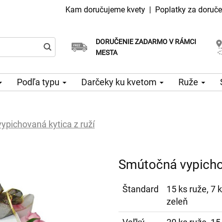
Kam doručujeme kvety
|
Poplatky za doruče
DORUČENIE ZADARMO V RÁMCI
Vyberte si dátum doručenia
Doručenie v ten istý deň k dispozícii
MESTA
Podľa typu
Darčeky ku kvetom
Ruže
pichovaná kytica z ruží
Smútočná vypichov
Štandard
15 ks ruže, 7 
zeleň