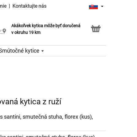
nie
|
Kontaktujte nás
Akákoľvek kytica môže byť doručená
Služba Click & Collect
v okruhu 19 km
Smútočné kytice
aná kytica z ruží
ks santini, smutečná stuha, florex (kus),