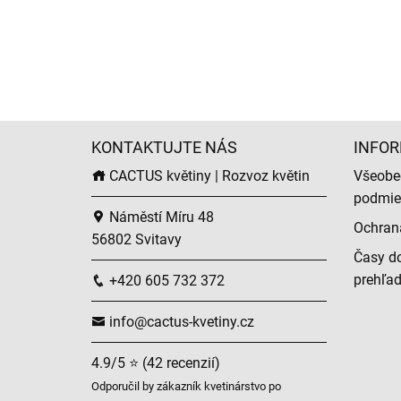
KONTAKTUJTE NÁS
INFOR
CACTUS květiny | Rozvoz květin
Všeobe
podmie
Náměstí Míru 48
Ochran
56802 Svitavy
Časy do
prehľa
+420 605 732 372
info@cactus-kvetiny.cz
4.9/5 ⭐ (42 recenzií)
Odporučil by zákazník kvetinárstvo po