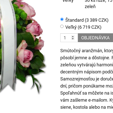
Veľký
30 ks ruže, 15
zeleň
Štandard (3 389 CZK)
Veľký (6 719 CZK)
OBJEDNÁVKA
Smútočný aranžmán, ktorý
pôsobí jemne a dôstojne.
zeleňou vytvárajú harmoni
decentným nápisom podčia
Samozrejmosťou je doruče
dní, pričom ponúkame mož
Spoľahnúť sa môžete na is
vám zašleme e-mailom. Kyt
siene, kostola alebo na mi