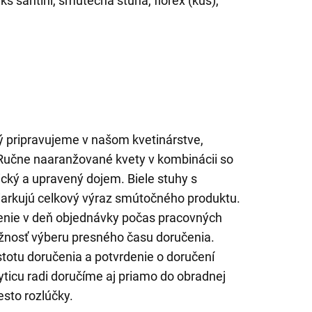
 ks santini, smutečná stuha, florex (kus),
 pripravujeme v našom kvetinárstve,
 Ručne naaranžované kvety v kombinácii so
cký a upravený dojem. Biele stuhy s
rkujú celkový výraz smútočného produktu.
nie v deň objednávky počas pracovných
nosť výberu presného času doručenia.
totu doručenia a potvrdenie o doručení
icu radi doručíme aj priamo do obradnej
esto rozlúčky.