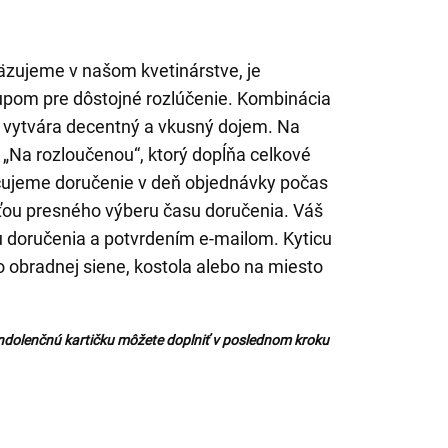
äzujeme v našom kvetinárstve, je
stupom pre dôstojné rozlúčenie. Kombinácia
 vytvára decentný a vkusný dojem. Na
 „Na rozloučenou“, ktorý dopĺňa celkové
čujeme doručenie v deň objednávky počas
ťou presného výberu času doručenia. Váš
 doručenia a potvrdením e-mailom. Kyticu
obradnej siene, kostola alebo na miesto
ndolenčnú kartičku môžete doplniť v poslednom kroku