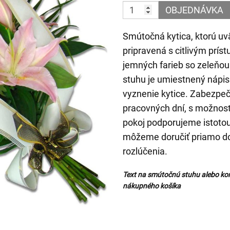
OBJEDNÁVKA
Smútočná kytica, ktorú uv
pripravená s citlivým prí
jemných farieb so zeleňou
stuhu je umiestnený nápis
vyznenie kytice. Zabezpe
pracovných dní, s možnos
pokoj podporujeme istotou
môžeme doručiť priamo do 
rozlúčenia.
Text na smútočnú stuhu alebo ko
nákupného košíka