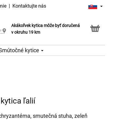
nie
|
Kontaktujte nás
Akákoľvek kytica môže byť doručená
Služba Click & Collect
v okruhu 19 km
Smútočné kytice
ytica ľalií
s chryzantéma, smutečná stuha, zeleň