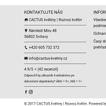
KONTAKTUJTE NÁS
INFOR
CACTUS květiny | Rozvoz květin
Všeobe
podmie
Náměstí Míru 48
Ochran
56802 Svitavy
Časy do
prehľa
+420 605 732 372
info@cactus-kvetiny.cz
4.9/5 ⭐ (42 recenzií)
Odporučil by zákazník kvetinárstvo po
dokončení objednávky? ÁNO = 5⭐, NIE = 1⭐
© 2017 CACTUS květiny | Rozvoz květin. Powered b