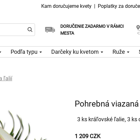
Kam doručujeme kvety
|
Poplatky za doruče
DORUČENIE ZADARMO V RÁMCI
Vyberte si dátum doručenia
Doručenie v ten istý deň k dispozícii
MESTA
Podľa typu
Darčeky ku kvetom
Ruže
 ľalií
Pohrebná viazaná k
3 ks kráľovské ľalie, 3 k
1 209 CZK