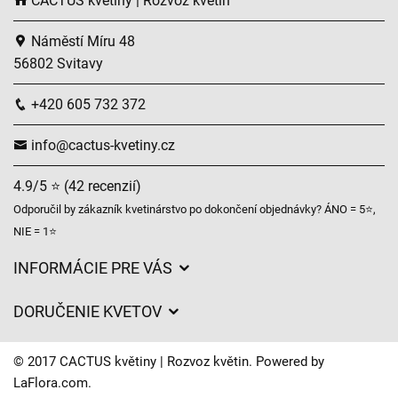
CACTUS květiny | Rozvoz květin
Náměstí Míru 48
56802 Svitavy
+420 605 732 372
info@cactus-kvetiny.cz
4.9/5 ⭐ (42 recenzií)
Odporučil by zákazník kvetinárstvo po dokončení objednávky? ÁNO = 5⭐,
NIE = 1⭐
INFORMÁCIE PRE VÁS
Všeobecné obchodné podmienky
DORUČENIE KVETOV
Ochrana osobných údajov
Poplatky za doručenie
Časy doručenia kvetov – prehľad možností
© 2017 CACTUS květiny | Rozvoz květin. Powered by
Kam doručujeme kvety
LaFlora.com
.