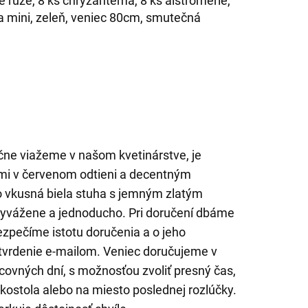
é ruže, 8 ks chryzantéma, 8 ks alstromérie,
a mini, zeleň, veniec 80cm, smutečná
čne viažeme v našom kvetinárstve, je
mi v červenom odtieni a decentným
o vkusná biela stuha s jemným zlatým
vyvážene a jednoducho. Pri doručení dbáme
ezpečíme istotu doručenia a o jeho
tvrdenie e-mailom. Veniec doručujeme v
ovných dní, s možnosťou zvoliť presný čas,
kostola alebo na miesto poslednej rozlúčky.