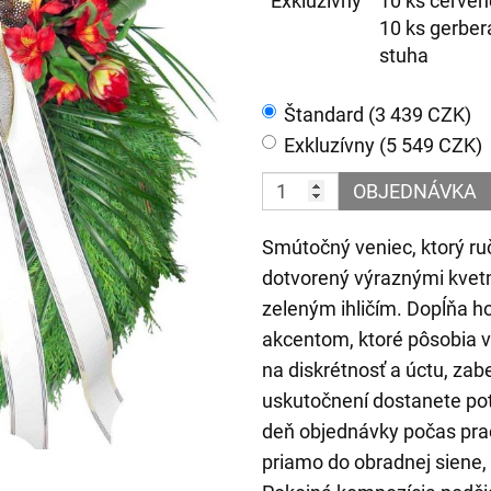
Exkluzívny
10 ks červen
10 ks gerber
stuha
Štandard (3 439 CZK)
Exkluzívny (5 549 CZK)
OBJEDNÁVKA
Smútočný veniec, ktorý ru
dotvorený výraznými kvet
zeleným ihličím. Dopĺňa h
akcentom, ktoré pôsobia 
na diskrétnosť a úctu, zab
uskutočnení dostanete po
deň objednávky počas prac
priamo do obradnej siene, 