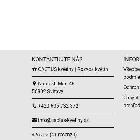
KONTAKTUJTE NÁS
INFOR
CACTUS květiny | Rozvoz květin
Všeobe
podmie
Náměstí Míru 48
Ochran
56802 Svitavy
Časy do
prehľa
+420 605 732 372
info@cactus-kvetiny.cz
4.9/5 ⭐ (41 recenzií)