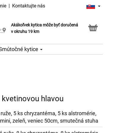
nie
|
Kontaktujte nás
Akákoľvek kytica môže byť doručená
Služba Click & Collect
v okruhu 19 km
Smútočné kytice
 kvetinovou hlavou
 ruže, 5 ks chryzantéma, 5 ks alstromérie,
 mini, zeleň, veniec 50cm, smutečná stuha