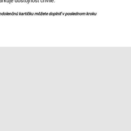
rkuje dôstojnosť chvíle.
ndolenčnú kartičku môžete doplniť v poslednom kroku