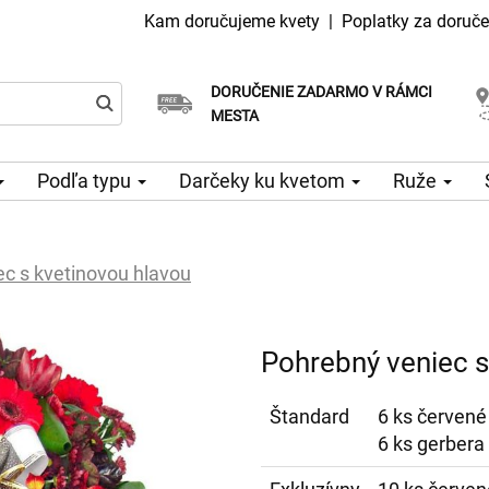
Kam doručujeme kvety
|
Poplatky za doruče
DORUČENIE ZADARMO V RÁMCI
Vyberte si dátum doručenia
Doručenie v ten istý deň k dispozícii
MESTA
Podľa typu
Darčeky ku kvetom
Ruže
c s kvetinovou hlavou
Pohrebný veniec s
Štandard
6 ks červené
6 ks gerbera