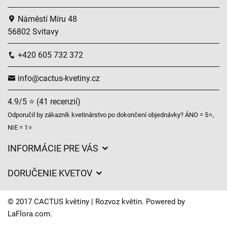
Náměstí Míru 48
56802 Svitavy
+420 605 732 372
info@cactus-kvetiny.cz
4.9/5 ⭐ (41 recenzií)
Odporučil by zákazník kvetinárstvo po dokončení objednávky? ÁNO = 5⭐,
NIE = 1⭐
INFORMÁCIE PRE VÁS
Všeobecné obchodné podmienky
DORUČENIE KVETOV
Ochrana osobných údajov
Poplatky za doručenie
Časy doručenia kvetov – prehľad možností
© 2017 CACTUS květiny | Rozvoz květin. Powered by
Kam doručujeme kvety
LaFlora.com
.
Súbory cookie