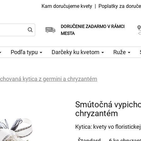
Kam doručujeme kvety
|
Poplatky za doruče
DORUČENIE ZADARMO V RÁMCI
Vyberte si dátum doručenia
Doručenie v ten istý deň k dispozícii
MESTA
Podľa typu
Darčeky ku kvetom
Ruže
chovaná kytica z germini a chryzantém
Smútočná vypichov
chryzantém
Kytica: kvety vo floristick
Štandard
6 ks chryzant