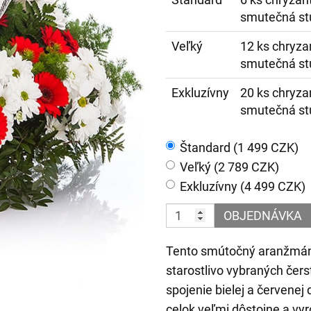
smutečná st
Veľký
12 ks chryza
smutečná st
Exkluzívny
20 ks chryza
smutečná st
Štandard (1 499 CZK)
Veľký (2 789 CZK)
Exkluzívny (4 499 CZK)
OBJEDNÁVKA
Tento smútočný aranžmán 
starostlivo vybraných čer
spojenie bielej a červenej
celok veľmi dôstojne a vy