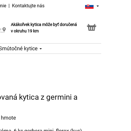
nie
|
Kontaktujte nás
Akákoľvek kytica môže byť doručená
Služba Click & Collect
v okruhu 19 km
Smútočné kytice
aná kytica z germini a
ej hmote
éma, 6 ks gerbera mini, florex (kus),