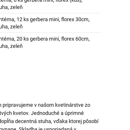
uha, zeleň
ntéma, 12 ks gerbera mini, florex 30cm,
uha, zeleň
ntéma, 20 ks gerbera mini, florex 60cm,
uha, zeleň
pripravujeme v našom kvetinárstve zo
stvých kvetov. Jednoduché a úprimné
 dopĺňa decentná stuha, vďaka ktorej pôsobí
rovnane. Skladba je usporiadaná v