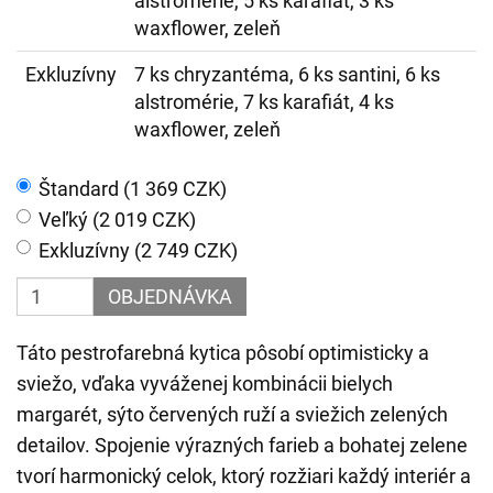
alstromérie, 5 ks karafiát, 3 ks
waxflower, zeleň
Exkluzívny
7 ks chryzantéma, 6 ks santini, 6 ks
alstromérie, 7 ks karafiát, 4 ks
waxflower, zeleň
Štandard (1 369 CZK)
Veľký (2 019 CZK)
Exkluzívny (2 749 CZK)
OBJEDNÁVKA
Táto pestrofarebná kytica pôsobí optimisticky a
sviežo, vďaka vyváženej kombinácii bielych
margarét, sýto červených ruží a sviežich zelených
detailov. Spojenie výrazných farieb a bohatej zelene
tvorí harmonický celok, ktorý rozžiari každý interiér a