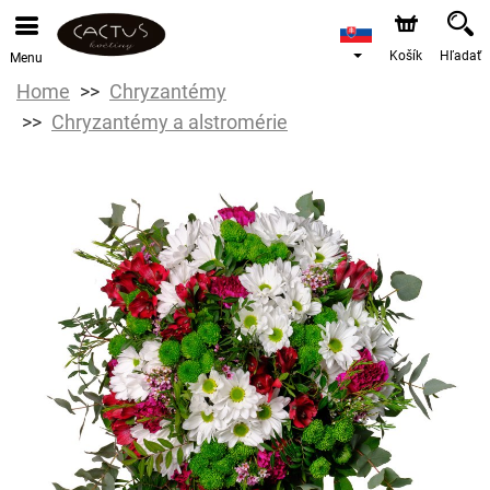
Košík
Hľadať
Menu
Home
Chryzantémy
Chryzantémy a alstromérie