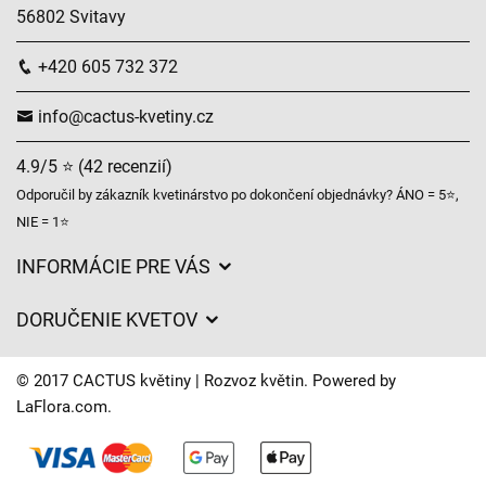
56802 Svitavy
+420 605 732 372
info@cactus-kvetiny.cz
4.9/5 ⭐ (42 recenzií)
Odporučil by zákazník kvetinárstvo po dokončení objednávky? ÁNO = 5⭐,
NIE = 1⭐
INFORMÁCIE PRE VÁS
Všeobecné obchodné podmienky
DORUČENIE KVETOV
Ochrana osobných údajov
Poplatky za doručenie
Časy doručenia kvetov – prehľad možností
© 2017 CACTUS květiny | Rozvoz květin. Powered by
Kam doručujeme kvety
LaFlora.com
.
Súbory cookie
Kontaktujte nás